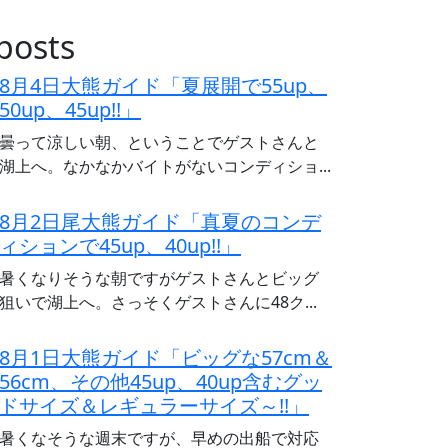
posts
8月4日大熊ガイド「夏展開で55up、
50up、45up!!」
曇って涼しい朝、ということでゲストさんと
湖上へ。なかなかバイトがないコンディショ...
8月2日尾大熊ガイド「真夏のコンデ
ィションで45up、40up!!」
暑くなりそうな朝ですがゲストさんとビッグ
狙いで湖上へ。さっそくゲストさんに48ク...
8月1日大熊ガイド「ビッグな57cm＆
56cm、その他45up、40up含むグッ
ドサイズ＆レギュラーサイズ～!!」
暑くなそうな週末ですが、早めの出船で対応