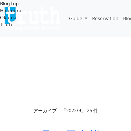
Blog top
Hiramura
Okuma
Guide
Reservation
Bl
Truth
アーカイブ：「2022/9」 26 件