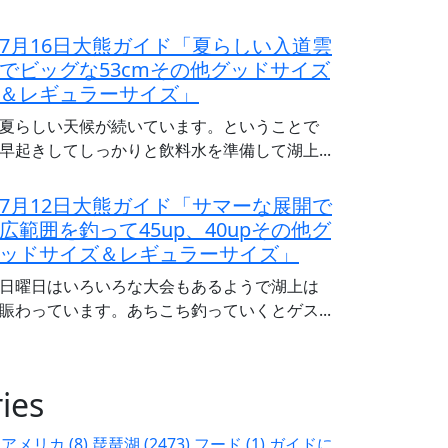
7月16日大熊ガイド「夏らしい入道雲
でビッグな53cmその他グッドサイズ
＆レギュラーサイズ」
夏らしい天候が続いています。ということで
早起きしてしっかりと飲料水を準備して湖上...
7月12日大熊ガイド「サマーな展開で
広範囲を釣って45up、40upその他グ
ッドサイズ＆レギュラーサイズ」
日曜日はいろいろな大会もあるようで湖上は
賑わっています。あちこち釣っていくとゲス...
ies
アメリカ (8)
琵琶湖 (2473)
フード (1)
ガイドに