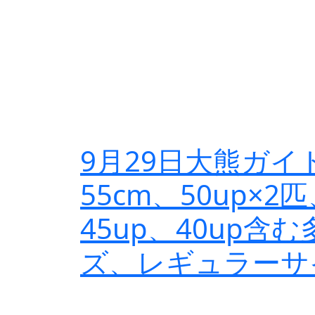
9月29日大熊ガイ
55cm、50up×2
45up、40up
ズ、レギュラーサ