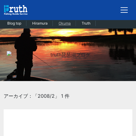
Blog top
Hiramura
Okuma
Truth
アーカイブ：「2008/2」 1 件