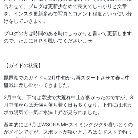
合わせて、ブログは更新少なめで長文でしっかりと文章
を、インスタ更新多めで写真とコメント程度という使い分
けをしていきます。
ブログの方は時間のある時にしっかりと書いて更新します
ので、たまにＨＰを覗いてくださいませ。
【ガイドの状況】
琵琶湖でのガイドも2月中旬から再スタートさせて春も中
盤戦に差し掛かってきました。
2月中旬、下旬は寒波で大荒れ中止が多かったのですが、3
月中旬からは天候も落ち着く日も多くなり、下旬にはポカ
ポカ陽気で一気に水温上昇が見られました。
基本的には3月はWSC6５MHスイミングジグを巻いとくの
がメインですが、スポットが狭いところはミドストで釣っ