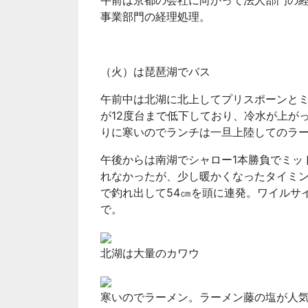
午前は京都の会社に向かって法人部門の
事業部門の経理処理。
（火）は琵琶湖でバス
午前中は北湖に北上してプリスポーンと
が12度台まで低下しており、冷水が上が
りに寒いのでランチは一旦上陸してのラ
午後からは南湖でシャロー1本勝負でミッ
れなかったが、少し暖かくなったタイミ
で釣れ出して54㎝を頭に連発。ワイルサイド
で。
北湖は大量のカワウ
寒いのでラーメン。ラーメン藤の塩が人