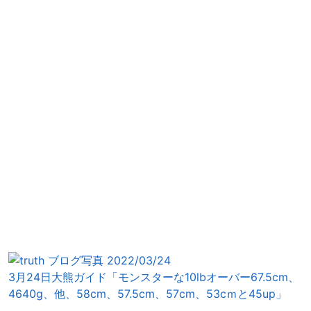
3月24日大熊ガイド「モンスターな10lbオーバー67.5cm、
4640g、他、58cm、57.5cm、57cm、53cｍと45up」