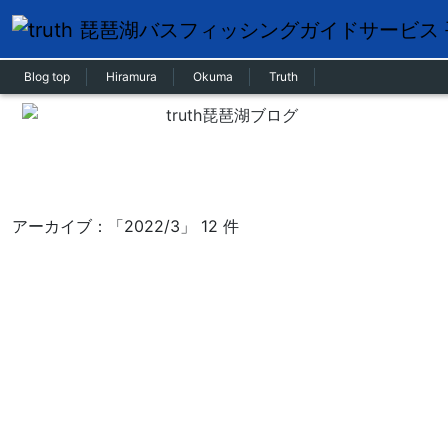
Blog top
Hiramura
Okuma
Truth
アーカイブ：「2022/3」 12 件