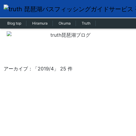
Blog top
Hiramura
Okuma
Truth
アーカイブ：「2019/4」 25 件