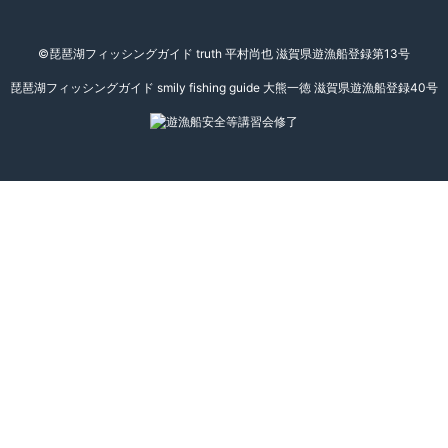
©琵琶湖フィッシングガイド truth 平村尚也 滋賀県遊漁船登録第13号
琵琶湖フィッシングガイド smily fishing guide 大熊一徳 滋賀県遊漁船登録40号