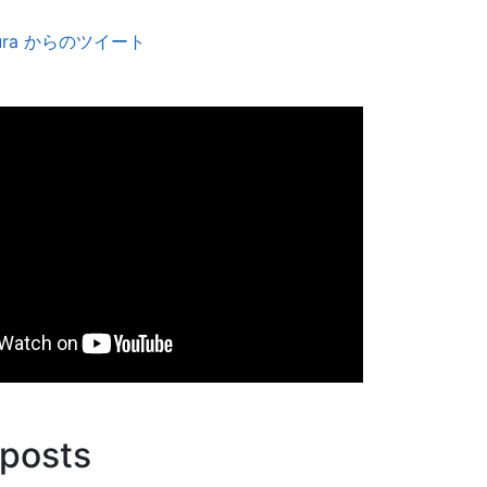
amura からのツイート
 posts