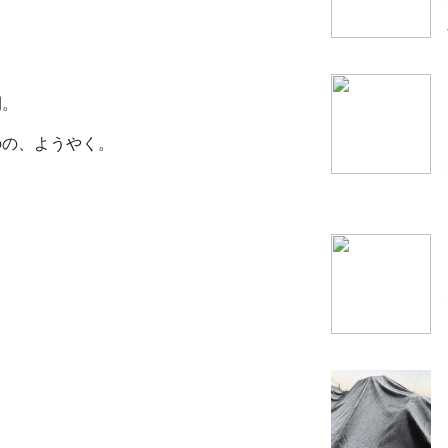
開。
のの、ようやく。