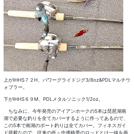
上がIHHS７２H、パワーグライドジグ3/8oz&PDLマルチウ
ォブラー。
下がIHHS６９M、PDLメタルソニック1/2oz。
ちなみに、今年発売のアイアンホークの5本は琵琶湖南
湖で必要な釣りを全てカバーするように作ってあるので、
この5本で南湖のボート釣りは全てカバー。フィネスガイ
ド搭載なので、従来の低～中価格帯のロッドとは一線を画