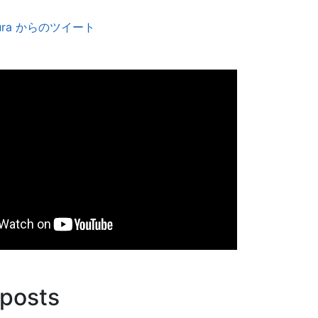
amura からのツイート
 posts